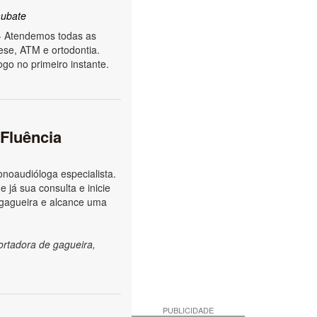
ubate
- Atendemos todas as
ese, ATM e ortodontia.
go no primeiro instante.
 Fluência
noaudióloga especialista.
 já sua consulta e inicie
 gagueira e alcance uma
ortadora de gagueira,
PUBLICIDADE