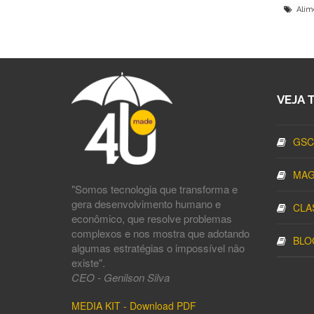
Alime
VEJA 
GSC
MAG
"Somos tecnologia que transforma e
gera desenvolvimento humano e
CLA
econômico, que resolve problemas
complexos e nos mostra que adotando
BLO
algumas estratégias o impossível não
existe".
CEO - Genilson Silva
MEDIA KIT - Download PDF