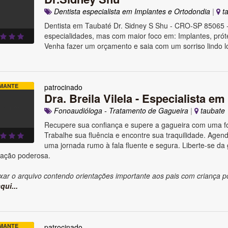
Dentista especialista em Implantes e Ortodondia
|
ta
Dentista em Taubaté Dr. Sidney S Shu - CRO-SP 85065 
especialidades, mas com maior foco em: Implantes, prót
Venha fazer um orçamento e saia com um sorriso lindo lo
MANTE
patrocinado
Dra. Breila Vilela - Especialista em
Fonoaudióloga - Tratamento de Gagueira
|
taubate
Recupere sua confiança e supere a gagueira com uma fo
Trabalhe sua fluência e encontre sua traquilidade. Agende
uma jornada rumo à fala fluente e segura. Liberte-se da
ação poderosa.
xar o arquivo contendo orientações importante aos pais com criança p
qui...
MANTE
patrocinado