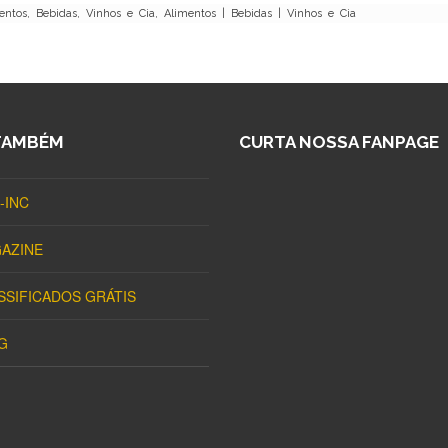
ntos, Bebidas, Vinhos e Cia, Alimentos | Bebidas | Vinhos e Cia
TAMBÉM
CURTA NOSSA FANPAGE
-INC
AZINE
SSIFICADOS GRÁTIS
G