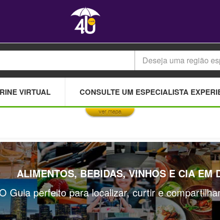
Deseja uma região es
This page can't load Google Maps correctly.
RINE VIRTUAL
CONSULTE UM ESPECIALISTA EXPERI
OK
Do you own this website?
ver mapa
ALIMENTOS, BEBIDAS, VINHOS E CIA EM
O Guia perfeito para localizar, curtir e compartilh