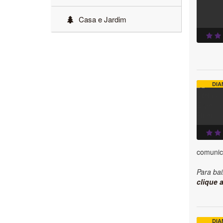
Casa e Jardim
DIA
comunic
Para bai
clique a
DIA