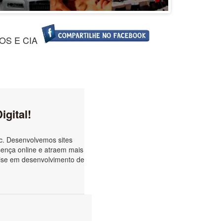
OS E CIA
gital!
c. Desenvolvemos sites
sença online e atraem mais
tise em desenvolvimento de