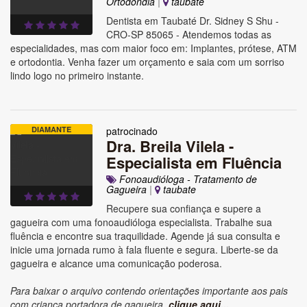
Ortodondia
|
taubate
Dentista em Taubaté Dr. Sidney S Shu -
CRO-SP 85065 - Atendemos todas as
especialidades, mas com maior foco em: Implantes, prótese, ATM
e ortodontia. Venha fazer um orçamento e saia com um sorriso
lindo logo no primeiro instante.
DIAMANTE
patrocinado
Dra. Breila Vilela -
Especialista em Fluência
Fonoaudióloga - Tratamento de
Gagueira
|
taubate
Recupere sua confiança e supere a
gagueira com uma fonoaudióloga especialista. Trabalhe sua
fluência e encontre sua traquilidade. Agende já sua consulta e
inicie uma jornada rumo à fala fluente e segura. Liberte-se da
gagueira e alcance uma comunicação poderosa.
Para baixar o arquivo contendo orientações importante aos pais
com criança portadora de gagueira,
clique aqui...