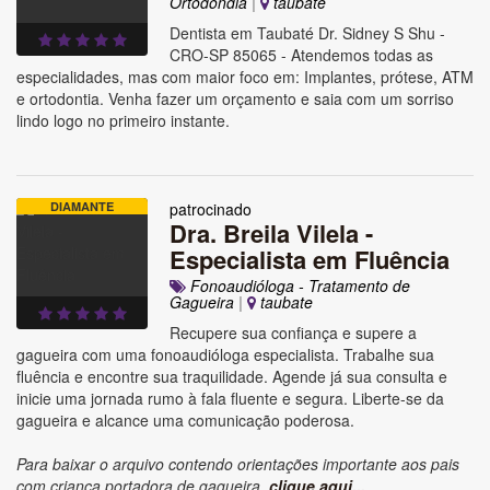
Ortodondia
|
taubate
Dentista em Taubaté Dr. Sidney S Shu -
CRO-SP 85065 - Atendemos todas as
especialidades, mas com maior foco em: Implantes, prótese, ATM
e ortodontia. Venha fazer um orçamento e saia com um sorriso
lindo logo no primeiro instante.
DIAMANTE
patrocinado
Dra. Breila Vilela -
Especialista em Fluência
Fonoaudióloga - Tratamento de
Gagueira
|
taubate
Recupere sua confiança e supere a
gagueira com uma fonoaudióloga especialista. Trabalhe sua
fluência e encontre sua traquilidade. Agende já sua consulta e
inicie uma jornada rumo à fala fluente e segura. Liberte-se da
gagueira e alcance uma comunicação poderosa.
Para baixar o arquivo contendo orientações importante aos pais
com criança portadora de gagueira,
clique aqui...