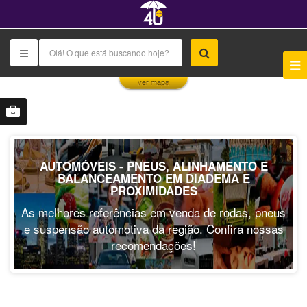
This page can't load Google Maps correctly.
ver mapa
OK
Do you own this website?
AUTOMÓVEIS - PNEUS, ALINHAMENTO E
BALANCEAMENTO EM DIADEMA E
PROXIMIDADES
As melhores referências em venda de rodas, pneus
e suspensão automotiva da região. Confira nossas
recomendações!