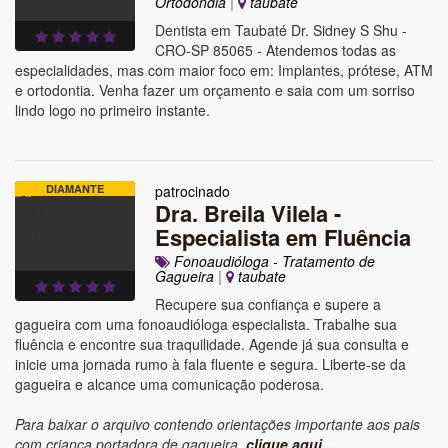
Ortodondia
|
taubate
Dentista em Taubaté Dr. Sidney S Shu -
CRO-SP 85065 - Atendemos todas as
especialidades, mas com maior foco em: Implantes, prótese, ATM
e ortodontia. Venha fazer um orçamento e saia com um sorriso
lindo logo no primeiro instante.
DIAMANTE
patrocinado
Dra. Breila Vilela -
Especialista em Fluência
Fonoaudióloga - Tratamento de
Gagueira
|
taubate
Recupere sua confiança e supere a
gagueira com uma fonoaudióloga especialista. Trabalhe sua
fluência e encontre sua traquilidade. Agende já sua consulta e
inicie uma jornada rumo à fala fluente e segura. Liberte-se da
gagueira e alcance uma comunicação poderosa.
Para baixar o arquivo contendo orientações importante aos pais
com criança portadora de gagueira,
clique aqui...