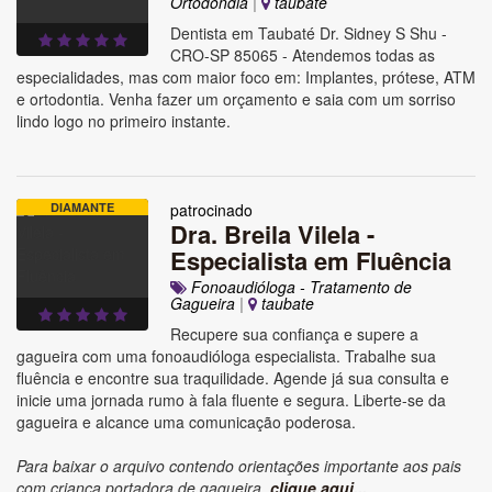
Ortodondia
|
taubate
Dentista em Taubaté Dr. Sidney S Shu -
CRO-SP 85065 - Atendemos todas as
especialidades, mas com maior foco em: Implantes, prótese, ATM
e ortodontia. Venha fazer um orçamento e saia com um sorriso
lindo logo no primeiro instante.
DIAMANTE
patrocinado
Dra. Breila Vilela -
Especialista em Fluência
Fonoaudióloga - Tratamento de
Gagueira
|
taubate
Recupere sua confiança e supere a
gagueira com uma fonoaudióloga especialista. Trabalhe sua
fluência e encontre sua traquilidade. Agende já sua consulta e
inicie uma jornada rumo à fala fluente e segura. Liberte-se da
gagueira e alcance uma comunicação poderosa.
Para baixar o arquivo contendo orientações importante aos pais
com criança portadora de gagueira,
clique aqui...