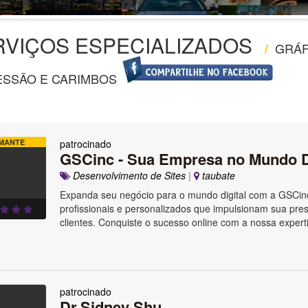
RVIÇOS ESPECIALIZADOS
GRÁF
/
ESSÃO E CARIMBOS
MANTE
patrocinado
GSCinc - Sua Empresa no Mundo Di
Desenvolvimento de Sites
|
taubate
Expanda seu negócio para o mundo digital com a GSCin
profissionais e personalizados que impulsionam sua pre
clientes. Conquiste o sucesso online com a nossa exper
patrocinado
Dr.Sidney Shu