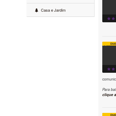
Casa e Jardim
DIA
comunic
Para bai
clique a
DIA