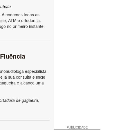
ubate
- Atendemos todas as
ese, ATM e ortodontia.
go no primeiro instante.
 Fluência
noaudióloga especialista.
 já sua consulta e inicie
 gagueira e alcance uma
ortadora de gagueira,
PUBLICIDADE