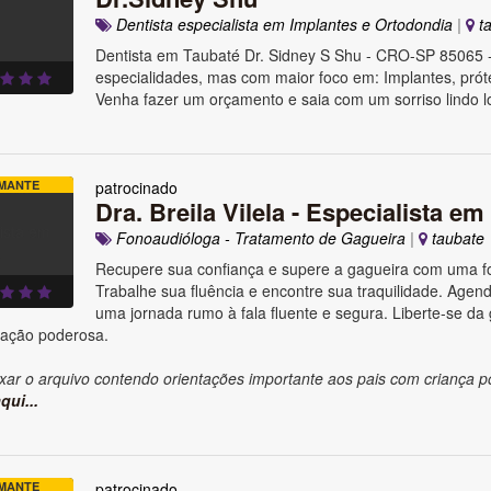
Dentista especialista em Implantes e Ortodondia
|
ta
Dentista em Taubaté Dr. Sidney S Shu - CRO-SP 85065 
especialidades, mas com maior foco em: Implantes, prót
Venha fazer um orçamento e saia com um sorriso lindo lo
MANTE
patrocinado
Dra. Breila Vilela - Especialista em
Fonoaudióloga - Tratamento de Gagueira
|
taubate
Recupere sua confiança e supere a gagueira com uma fo
Trabalhe sua fluência e encontre sua traquilidade. Agende
uma jornada rumo à fala fluente e segura. Liberte-se da
ação poderosa.
xar o arquivo contendo orientações importante aos pais com criança p
qui...
MANTE
patrocinado