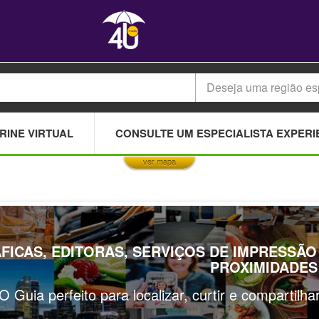
Deseja uma região es
This page can't load Google Maps correctly.
RINE VIRTUAL
CONSULTE UM ESPECIALISTA EXPERI
OK
Do you own this website?
ver mapa
FICAS, EDITORAS, SERVIÇOS DE IMPRESSÃO
PROXIMIDADES
O Guia perfeito para localizar, curtir e compartilh