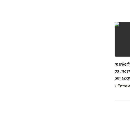
marketin
os mesm
um upgr
Entre 