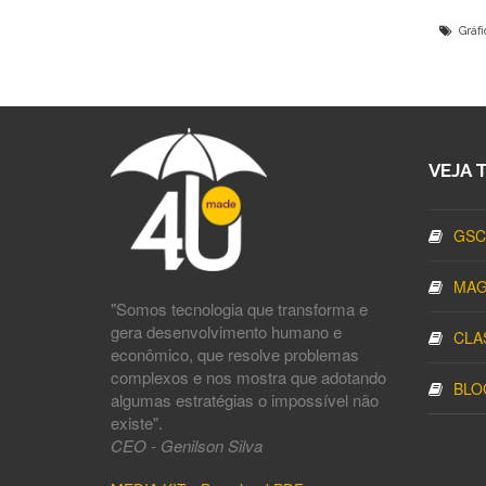
Gráfi
VEJA 
GSC
MAG
"Somos tecnologia que transforma e
gera desenvolvimento humano e
CLA
econômico, que resolve problemas
complexos e nos mostra que adotando
BLO
algumas estratégias o impossível não
existe".
CEO - Genilson Silva