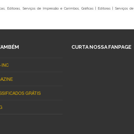
cas, Editoras, Serviços de Impressão e Carimbos, Gráficas | Editoras | Serviços 
TAMBÉM
CURTA NOSSA FANPAGE
-INC
AZINE
SSIFICADOS GRÁTIS
G