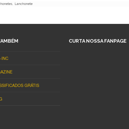
onetes, Lanchonete
TAMBÉM
CURTA NOSSA FANPAGE
-INC
AZINE
SSIFICADOS GRÁTIS
G