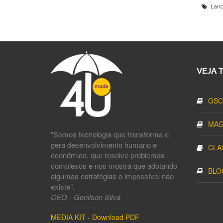
Lanch
VEJA 
GSC
MAG
"Somos tecnologia que transforma e
gera desenvolvimento humano e
CLA
econômico, que resolve problemas
complexos e nos mostra que adotando
BLO
algumas estratégias o impossível não
existe".
CEO - Genilson Silva
MEDIA KIT - Download PDF