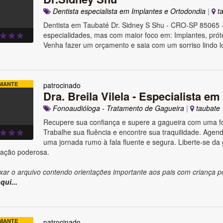
Dentista especialista em Implantes e Ortodondia
|
ta
Dentista em Taubaté Dr. Sidney S Shu - CRO-SP 85065 
especialidades, mas com maior foco em: Implantes, prót
Venha fazer um orçamento e saia com um sorriso lindo lo
MANTE
patrocinado
Dra. Breila Vilela - Especialista em
Fonoaudióloga - Tratamento de Gagueira
|
taubate
Recupere sua confiança e supere a gagueira com uma fo
Trabalhe sua fluência e encontre sua traquilidade. Agende
uma jornada rumo à fala fluente e segura. Liberte-se da
ação poderosa.
xar o arquivo contendo orientações importante aos pais com criança p
qui...
MANTE
patrocinado