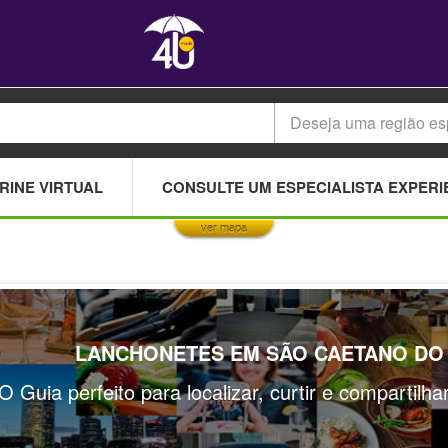
Deseja uma região es
This page can't load Google Maps correctly.
RINE VIRTUAL
CONSULTE UM ESPECIALISTA EXPERI
OK
Do you own this website?
ver mapa
LANCHONETES EM SÃO CAETANO DO 
O Guia perfeito para localizar, curtir e compartilh