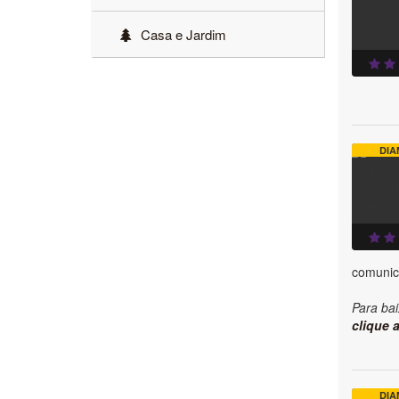
Casa e Jardim
DIA
comunic
Para bai
clique a
DIA