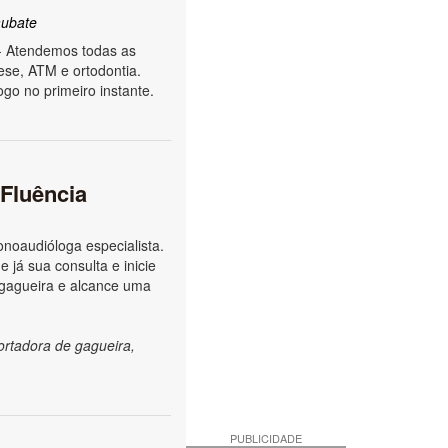
ubate
- Atendemos todas as
ese, ATM e ortodontia.
go no primeiro instante.
 Fluência
noaudióloga especialista.
 já sua consulta e inicie
 gagueira e alcance uma
ortadora de gagueira,
PUBLICIDADE