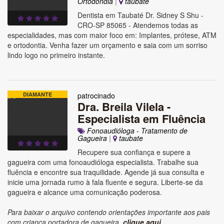
Ortodondia
|
taubate
Dentista em Taubaté Dr. Sidney S Shu -
CRO-SP 85065 - Atendemos todas as
especialidades, mas com maior foco em: Implantes, prótese, ATM
e ortodontia. Venha fazer um orçamento e saia com um sorriso
lindo logo no primeiro instante.
DIAMANTE
patrocinado
Dra. Breila Vilela -
Especialista em Fluência
Fonoaudióloga - Tratamento de
Gagueira
|
taubate
Recupere sua confiança e supere a
gagueira com uma fonoaudióloga especialista. Trabalhe sua
fluência e encontre sua traquilidade. Agende já sua consulta e
inicie uma jornada rumo à fala fluente e segura. Liberte-se da
gagueira e alcance uma comunicação poderosa.
Para baixar o arquivo contendo orientações importante aos pais
com criança portadora de gagueira,
clique aqui...