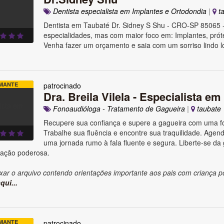
Dentista especialista em Implantes e Ortodondia
|
ta
Dentista em Taubaté Dr. Sidney S Shu - CRO-SP 85065 
especialidades, mas com maior foco em: Implantes, prót
Venha fazer um orçamento e saia com um sorriso lindo lo
MANTE
patrocinado
Dra. Breila Vilela - Especialista em
Fonoaudióloga - Tratamento de Gagueira
|
taubate
Recupere sua confiança e supere a gagueira com uma fo
Trabalhe sua fluência e encontre sua traquilidade. Agende
uma jornada rumo à fala fluente e segura. Liberte-se da
ação poderosa.
xar o arquivo contendo orientações importante aos pais com criança p
qui...
MANTE
patrocinado