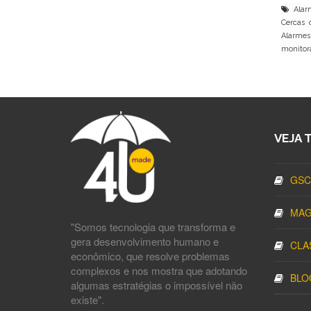
Alarm
Cercas 
Alarmes
monitor
VEJA 
GSC
MAG
"Somos tecnologia que transforma e
gera desenvolvimento humano e
CLA
econômico, que resolve problemas
complexos e nos mostra que adotando
BLO
algumas estratégias o impossível não
existe".