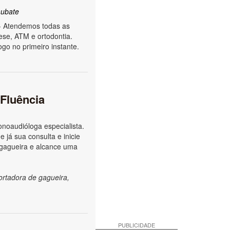
ubate
- Atendemos todas as
ese, ATM e ortodontia.
go no primeiro instante.
 Fluência
noaudióloga especialista.
 já sua consulta e inicie
 gagueira e alcance uma
ortadora de gagueira,
PUBLICIDADE