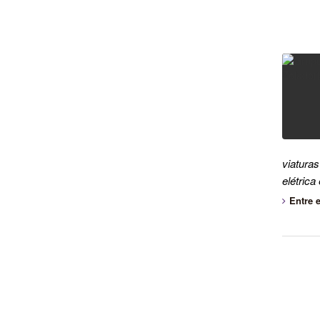
viatura
elétrica
Entre 