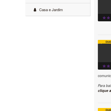
Casa e Jardim
DIA
comunic
Para bai
clique a
DIA