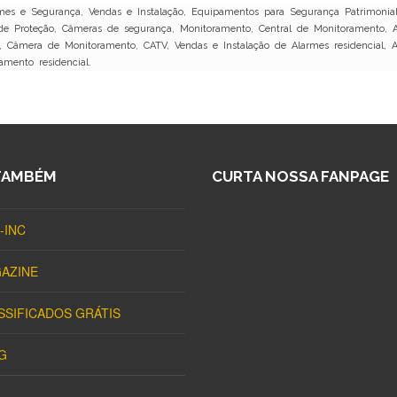
es e Segurança, Vendas e Instalação, Equipamentos para Segurança Patrimonial
de Proteção, Câmeras de segurança, Monitoramento, Central de Monitoramento, A
, Câmera de Monitoramento, CATV, Vendas e Instalação de Alarmes residencial, Al
amento residencial.
TAMBÉM
CURTA NOSSA FANPAGE
-INC
AZINE
SSIFICADOS GRÁTIS
G