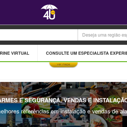
Deseja uma região es
This page can't load Google Maps correctly.
RINE VIRTUAL
CONSULTE UM ESPECIALISTA EXPERI
OK
Do you own this website?
ver mapa
ARMES E SEGURANÇA, VENDAS E INSTALAÇÃ
elhores referências em instalação e vendas de a