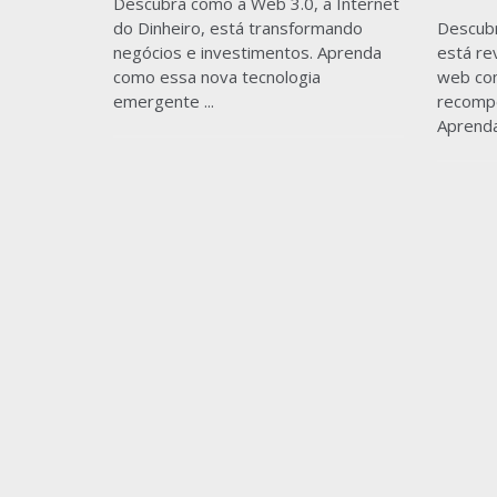
Descubra como a Web 3.0, a Internet
do Dinheiro, está transformando
Descub
negócios e investimentos. Aprenda
está re
como essa nova tecnologia
web com
emergente ...
recomp
Aprenda.