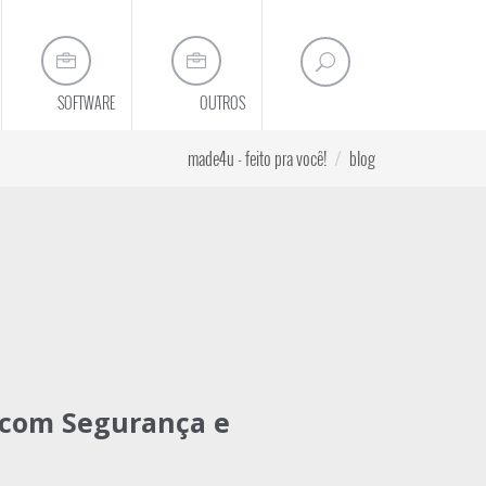
SOFTWARE
OUTROS
made4u - feito pra você!
blog
u posicionamento online
 com Segurança e