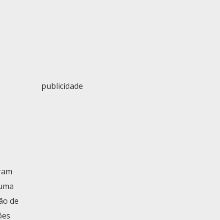
publicidade
eram
 uma
ão de
ões