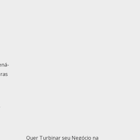
ená-
iras
r
Quer Turbinar seu Negócio na