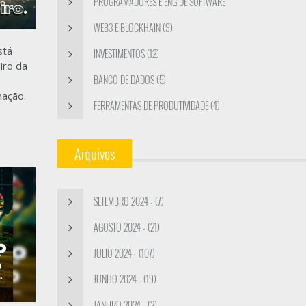
PROGRAMADORES E ENG DE SOFTWARE
(12)
WEB3 E BLOCKHAIN (9)
stá
INVESTIMENTOS (12)
iro da
BANCO DE DADOS (5)
mação.
FERRAMENTAS DE PRODUTIVIDADE (4)
Arquivos
SETEMBRO 2024 - (7)
AGOSTO 2024 - (21)
JULIO 2024 - (107)
JUNHO 2024 - (19)
JANEIRO 2024 - (2)