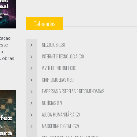
Categorias
zação
NEGÓCIOS (68)
este
 a
INTERNET E TECNOLOGIA (31)
, obras
VIVER DE INTERNET (38)
CRIPTOMOEDAS (151)
EMPRESAS 5 ESTRELAS E RECOMENDADAS
(4)
NOTÍCIAS (17)
AJUDA HUMANITÁRIA (2)
MARKETING DIGITAL (62)