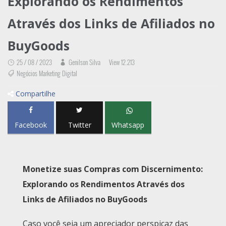
Explorando os Rendimentos
Através dos Links de Afiliados no
BuyGoods
25 / 08 / 2023
Genilson Silva
View 12.213
Negócios Marketing Digital
Compartilhe
Facebook
Twitter
Whatsapp
Monetize suas Compras com Discernimento:
Explorando os Rendimentos Através dos
Links de Afiliados no BuyGoods
Caso você seja um apreciador perspicaz das