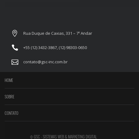
Rua Duque de Caxias, 331 – 7º Andar
+55 (12) 3432-3867, (12) 98303-0650
contato@gsc-inc.com.br
HOME
SOBRE
CONTATO
© GSC - SISTEMAS WEB & MARKETING DIGITAL