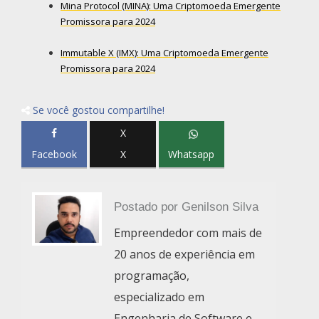
Mina Protocol (MINA): Uma Criptomoeda Emergente
Promissora para 2024
Immutable X (IMX): Uma Criptomoeda Emergente
Promissora para 2024
Se você gostou compartilhe!
X
Facebook
X
Whatsapp
Postado por
Genilson Silva
Empreendedor com mais de
20 anos de experiência em
programação,
especializado em
Engenharia de Software e