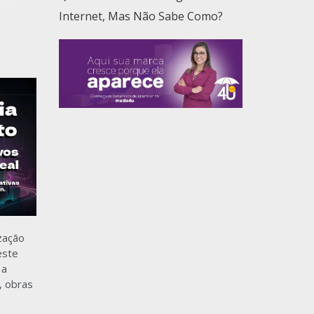
Internet, Mas Não Sabe Como?
zação
este
 a
, obras