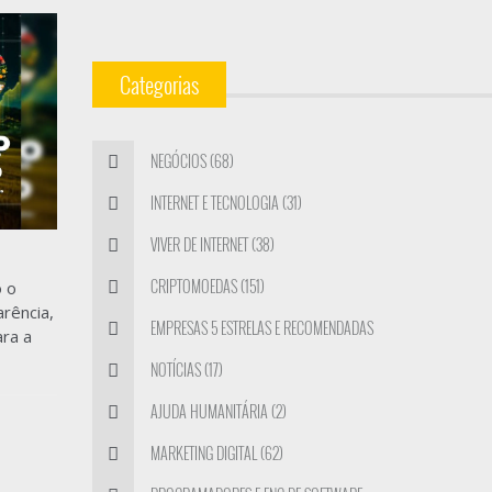
Categorias
NEGÓCIOS (68)
INTERNET E TECNOLOGIA (31)
VIVER DE INTERNET (38)
CRIPTOMOEDAS (151)
o o
rência,
EMPRESAS 5 ESTRELAS E RECOMENDADAS
ara a
(4)
NOTÍCIAS (17)
AJUDA HUMANITÁRIA (2)
MARKETING DIGITAL (62)