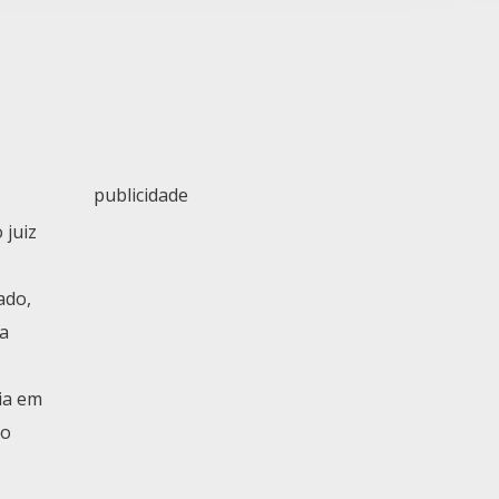
publicidade
 juiz
ado,
ca
ia em
 o