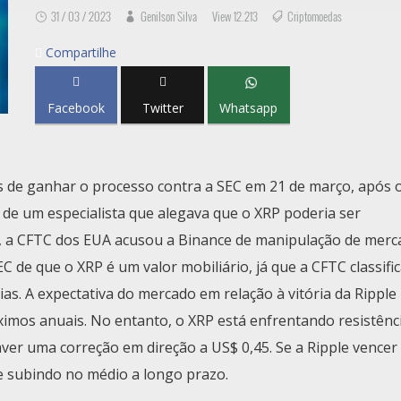
31 / 03 / 2023
Genilson Silva
View 12.213
Criptomoedas
Compartilhe
Facebook
Twitter
Whatsapp
 de ganhar o processo contra a SEC em 21 de março, após o
o de um especialista que alegava que o XRP poderia ser
o, a CFTC dos EUA acusou a Binance de manipulação de merc
C de que o XRP é um valor mobiliário, já que a CFTC classifi
as. A expectativa do mercado em relação à vitória da Ripple
imos anuais. No entanto, o XRP está enfrentando resistênc
aver uma correção em direção a US$ 0,45. Se a Ripple vencer
ue subindo no médio a longo prazo.