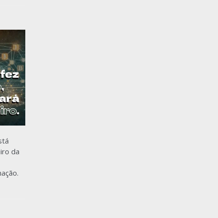
stá
iro da
mação.