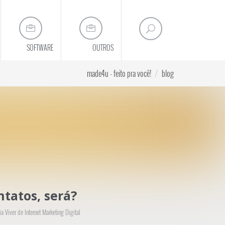
SOFTWARE
OUTROS
made4u - feito pra você!
blog
u posicionamento online
tatos, será?
a Viver de Internet Marketing Digital