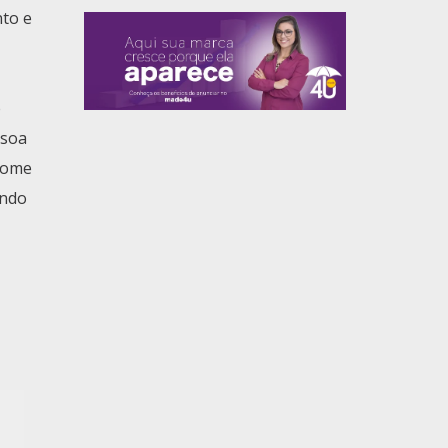
nto e
ê
ssoa
 tome
endo