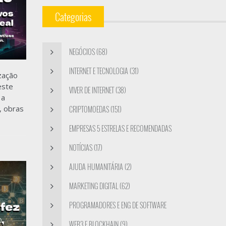
Categorias
NEGÓCIOS (68)
INTERNET E TECNOLOGIA (31)
zação
este
VIVER DE INTERNET (38)
 a
, obras
CRIPTOMOEDAS (151)
EMPRESAS 5 ESTRELAS E RECOMENDADAS
(4)
NOTÍCIAS (17)
AJUDA HUMANITÁRIA (2)
MARKETING DIGITAL (62)
PROGRAMADORES E ENG DE SOFTWARE
(12)
WEB3 E BLOCKHAIN (9)