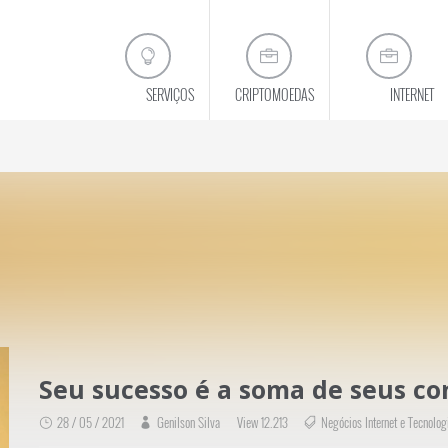
SERVIÇOS
CRIPTOMOEDAS
INTERNET
resultados reais para aumentar o se
CONHEÇA A VITRINE VIRTUAL
Seu sucesso é a soma de seus con
28 / 05 / 2021
Genilson Silva
View 12.213
Negócios Internet e Tecnologi