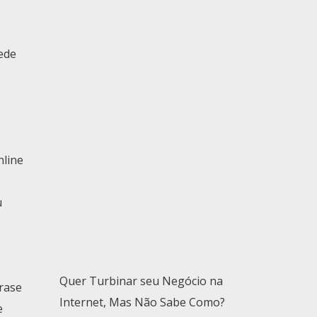
ede
nline
u
Quer Turbinar seu Negócio na
rase
Internet, Mas Não Sabe Como?
e