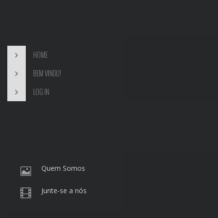
HOME
BEM VINDO!
LOG IN
Quem Somos
Junte-se a nós