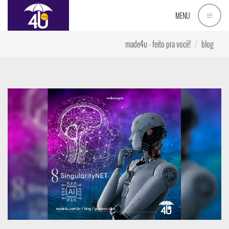
MENU
made4u - feito pra você!
blog