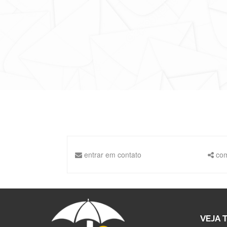
entrar em contato
com
VEJA 