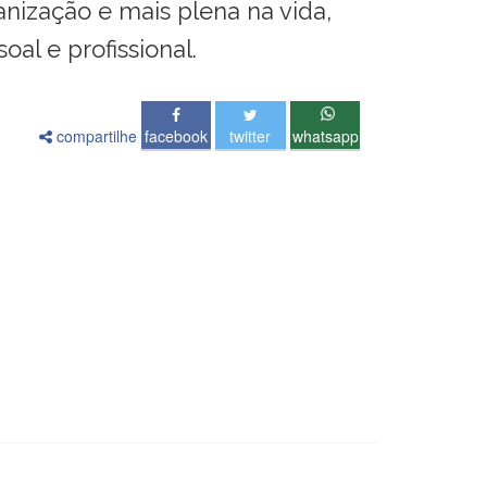
nização e mais plena na vida,
l e profissional.
compartilhe
facebook
twitter
whatsapp