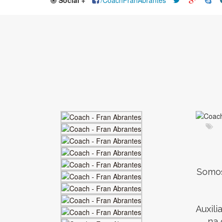
Social +
/CoachFranAbrantes
Somos
Auxil
na 