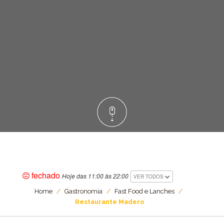
fechado
Hoje das 11:00 às 22:00
VER TODOS
Home
/
Gastronomia
/
Fast Food e Lanches
/
Restaurante Madero