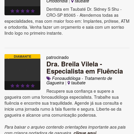
Ortodondia
|
taubate
Dentista em Taubaté Dr. Sidney S Shu -
CRO-SP 85065 - Atendemos todas as
especialidades, mas com maior foco em: Implantes, prótese, ATM
e ortodontia. Venha fazer um orçamento e saia com um sorriso
lindo logo no primeiro instante.
DIAMANTE
patrocinado
Dra. Breila Vilela -
Especialista em Fluência
Fonoaudióloga - Tratamento de
Gagueira
|
taubate
Recupere sua confiança e supere a
gagueira com uma fonoaudióloga especialista. Trabalhe sua
fluência e encontre sua traquilidade. Agende já sua consulta e
inicie uma jornada rumo à fala fluente e segura. Liberte-se da
gagueira e alcance uma comunicação poderosa.
Para baixar o arquivo contendo orientações importante aos pais
com criança portadora de gagueira,
clique aqui...