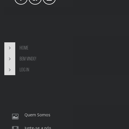
HOME
BEM VINDO!
LOG IN
Quem Somos
Junte-se a nós