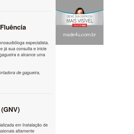
 Fluência
noaudióloga especialista.
 já sua consulta e inicie
 gagueira e alcance uma
ortadora de gagueira,
l (GNV)
alizada em Instalação de
ssionais altamente