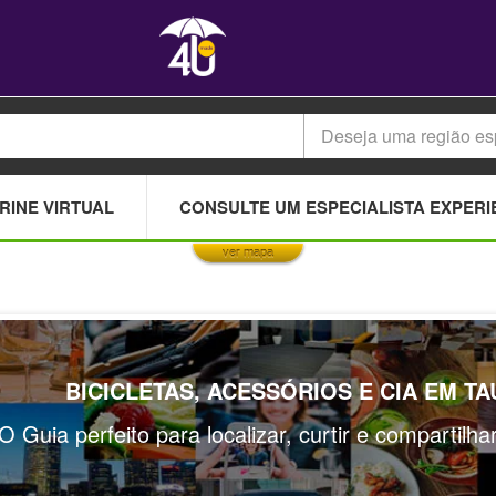
Deseja uma região es
This page can't load Google Maps correctly.
RINE VIRTUAL
CONSULTE UM ESPECIALISTA EXPERI
OK
Do you own this website?
ver mapa
BICICLETAS, ACESSÓRIOS E CIA EM T
O Guia perfeito para localizar, curtir e compartilh