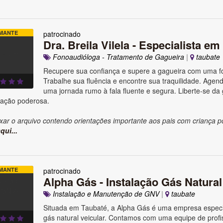
MANTE
patrocinado
Dra. Breila Vilela - Especialista em
Fonoaudióloga - Tratamento de Gagueira
|
taubate
Recupere sua confiança e supere a gagueira com uma fo
Trabalhe sua fluência e encontre sua traquilidade. Agende
uma jornada rumo à fala fluente e segura. Liberte-se da
ação poderosa.
xar o arquivo contendo orientações importante aos pais com criança p
qui...
MANTE
patrocinado
Alpha Gás - Instalação Gás Natura
Instalação e Manutenção de GNV
|
taubate
Situada em Taubaté, a Alpha Gás é uma empresa especi
gás natural veicular. Contamos com uma equipe de profi