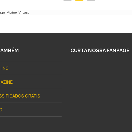
u Vitrine Virtual
TAMBÉM
CURTA NOSSA FANPAGE
-INC
AZINE
SSIFICADOS GRÁTIS
G