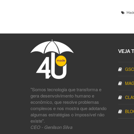
Made4
VEJA 
GSC
MAG
"Somos tecnologia que transforma e
gera desenvolvimento humano e
CLA
econômico, que resolve problemas
complexos e nos mostra que adotando
BLO
algumas estratégias o impossível não
existe".
CEO - Genilson Silva