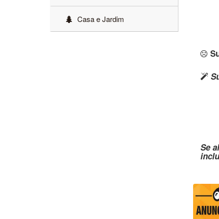
Casa e Jardim
Su
Su
Se a
incl