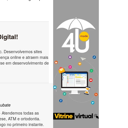
gital!
c. Desenvolvemos sites
sença online e atraem mais
tise em desenvolvimento de
ubate
- Atendemos todas as
ese, ATM e ortodontia.
go no primeiro instante.