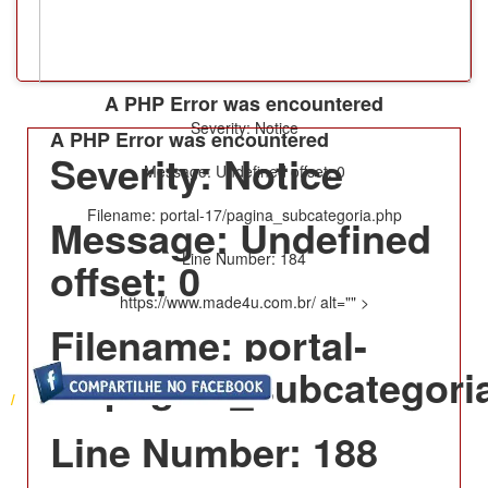
A PHP Error was encountered
Severity: Notice
A PHP Error was encountered
Severity: Notice
Message: Undefined offset: 0
Filename: portal-17/pagina_subcategoria.php
Message: Undefined
Line Number: 184
offset: 0
https://www.made4u.com.br/ alt="" >
Filename: portal-
17/pagina_subcategori
/
Line Number: 188