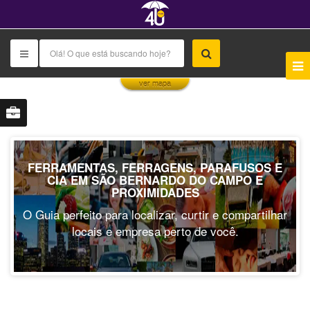
This page can't load Google Maps correctly.
ver mapa
OK
Do you own this website?
FERRAMENTAS, FERRAGENS, PARAFUSOS E
CIA EM SÃO BERNARDO DO CAMPO E
PROXIMIDADES
O Guia perfeito para localizar, curtir e compartilhar
locais e empresa perto de você.