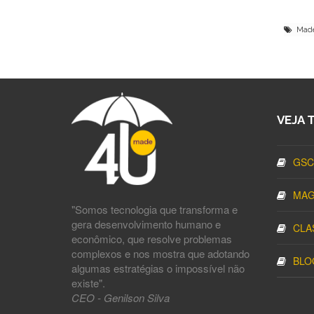
Made4
VEJA 
GSC
MAG
"Somos tecnologia que transforma e
gera desenvolvimento humano e
CLA
econômico, que resolve problemas
complexos e nos mostra que adotando
BLO
algumas estratégias o impossível não
existe".
CEO - Genilson Silva