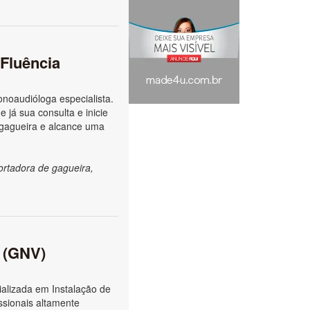
 Fluência
noaudióloga especialista.
 já sua consulta e inicie
 gagueira e alcance uma
ortadora de gagueira,
l (GNV)
alizada em Instalação de
ssionais altamente