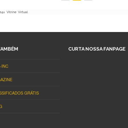
u Vitrine Virtual
TAMBÉM
CURTA NOSSA FANPAGE
-INC
AZINE
SSIFICADOS GRÁTIS
G