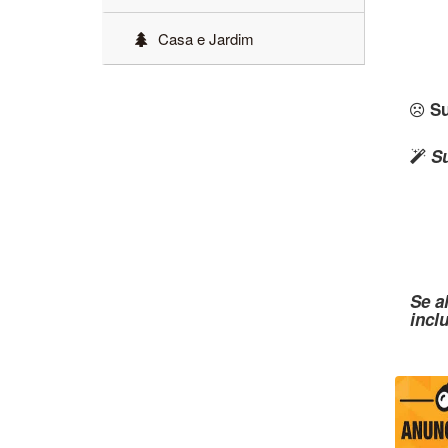
Casa e Jardim
Su
Su
Se a
incl