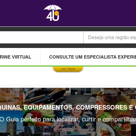
Deseja uma região es
This page can't load Google Maps correctly.
RINE VIRTUAL
CONSULTE UM ESPECIALISTA EXPERI
OK
Do you own this website?
ver mapa
UINAS, EQUIPAMENTOS, COMPRESSORES E C
O Guia perfeito para localizar, curtir e compartilh