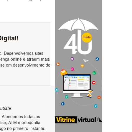
gital!
c. Desenvolvemos sites
sença online e atraem mais
tise em desenvolvimento de
ubate
- Atendemos todas as
ese, ATM e ortodontia.
go no primeiro instante.