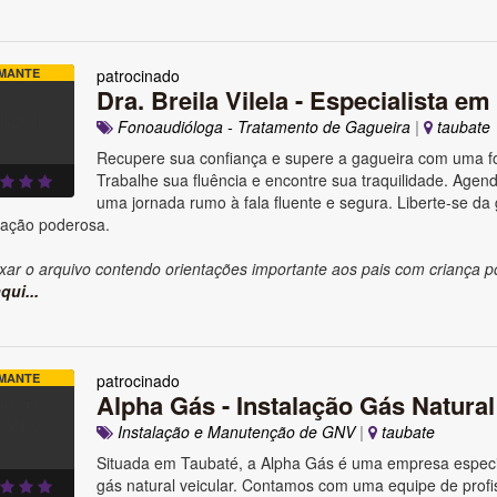
MANTE
patrocinado
Dra. Breila Vilela - Especialista em
Fonoaudióloga - Tratamento de Gagueira
|
taubate
Recupere sua confiança e supere a gagueira com uma fo
Trabalhe sua fluência e encontre sua traquilidade. Agende
uma jornada rumo à fala fluente e segura. Liberte-se da
ação poderosa.
xar o arquivo contendo orientações importante aos pais com criança p
qui...
MANTE
patrocinado
Alpha Gás - Instalação Gás Natura
Instalação e Manutenção de GNV
|
taubate
Situada em Taubaté, a Alpha Gás é uma empresa especi
gás natural veicular. Contamos com uma equipe de profi