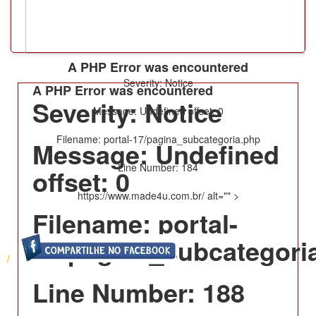
A PHP Error was encountered
Severity: Notice
A PHP Error was encountered
Severity: Notice
Message: Undefined offset: 0
Filename: portal-17/pagina_subcategoria.php
Message: Undefined
Line Number: 184
offset: 0
https://www.made4u.com.br/ alt="" >
Filename: portal-
17/pagina_subcategori
/
Line Number: 188