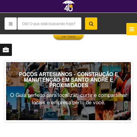
This page can't load Google Maps correctly.
ver mapa
OK
Do you own this website?
POÇOS ARTESIANOS - CONSTRUÇÃO E
MANUTENÇÃO EM SANTO ANDRÉ E
PROXIMIDADES
O Guia perfeito para localizar, curtir e compartilhar
locais e empresa perto de você.