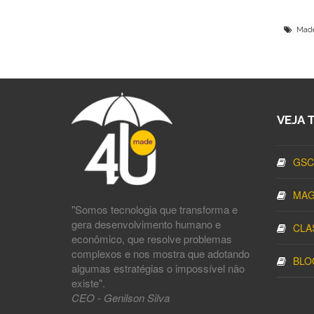
Made4
VEJA 
GSC
MAG
"Somos tecnologia que transforma e
gera desenvolvimento humano e
CLA
econômico, que resolve problemas
complexos e nos mostra que adotando
BLO
algumas estratégias o impossível não
existe".
CEO - Genilson Silva