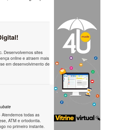
gital!
c. Desenvolvemos sites
sença online e atraem mais
tise em desenvolvimento de
ubate
- Atendemos todas as
ese, ATM e ortodontia.
go no primeiro instante.