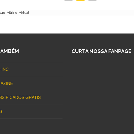
u Vitrine Virtual
TAMBÉM
CURTA NOSSA FANPAGE
-INC
AZINE
SSIFICADOS GRÁTIS
G