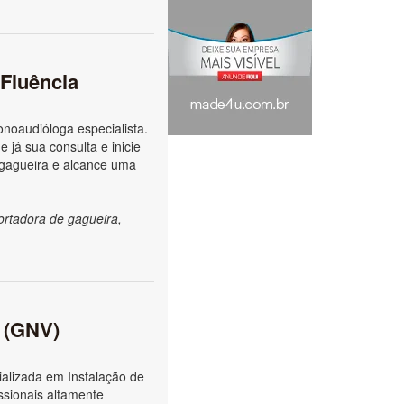
 Fluência
noaudióloga especialista.
 já sua consulta e inicie
 gagueira e alcance uma
ortadora de gagueira,
l (GNV)
alizada em Instalação de
ssionais altamente