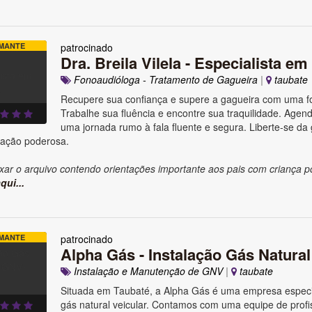
MANTE
patrocinado
Dra. Breila Vilela - Especialista em
Fonoaudióloga - Tratamento de Gagueira
|
taubate
Recupere sua confiança e supere a gagueira com uma fo
Trabalhe sua fluência e encontre sua traquilidade. Agende
uma jornada rumo à fala fluente e segura. Liberte-se da
ação poderosa.
xar o arquivo contendo orientações importante aos pais com criança p
qui...
MANTE
patrocinado
Alpha Gás - Instalação Gás Natura
Instalação e Manutenção de GNV
|
taubate
Situada em Taubaté, a Alpha Gás é uma empresa especi
gás natural veicular. Contamos com uma equipe de profi