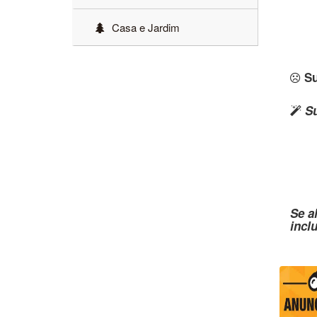
Casa e Jardim
Su
Su
Se a
incl